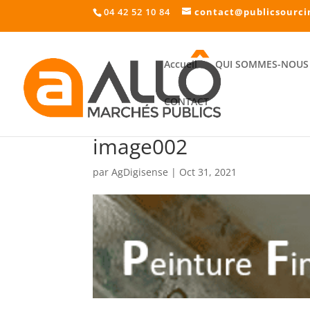
04 42 52 10 84
contact@publicsourci
Accueil
QUI SOMMES-NOUS 
CONTACT
image002
par
AgDigisense
|
Oct 31, 2021