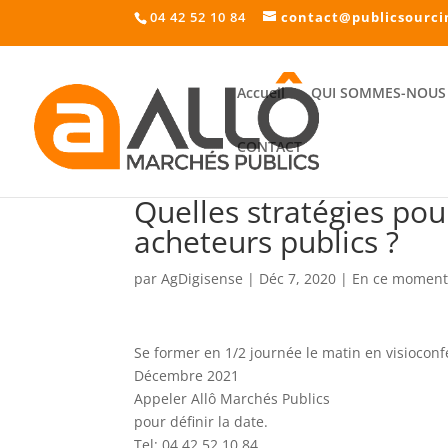
04 42 52 10 84
contact@publicsourci
Accueil
QUI SOMMES-NOUS 
CONTACT
Quelles stratégies pou
acheteurs publics ?
par
AgDigisense
|
Déc 7, 2020
|
En ce momen
Se former en 1/2 journée le matin en visioconf
Décembre 2021
Appeler Allô Marchés Publics
pour définir la date.
Tel: 04 42 52 10 84